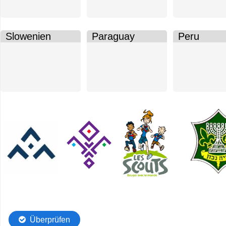
20.
20.
20.
Slowenien
Paraguay
Peru
Ablagezone
Ablagezone
Ablagezon
12
20
17
von
von
von
20.
20.
20.
Ziehbares
Ziehbar
Element
Elemen
Ziehbares
Ziehbares
3
4
Element
Element
von
von
1
2
7.
7.
von
von
7.
7.
Überprüfen