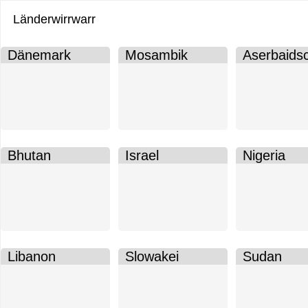
Länderwirrwarr
Dänemark
Mosambik
Aserbaids
Ablagezone
Ablagezone
Ablagezon
1
2
3
von
von
von
20.
20.
20.
Bhutan
Israel
Nigeria
Ablagezone
Ablagezone
Ablagezon
6
7
8
von
von
von
20.
20.
20.
Libanon
Slowakei
Sudan
Ablagezone
Ablagezone
Ablagezon
11
13
14
von
von
von