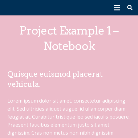
Project Example 1 –
Notebook
Quisque euismod placerat
vehicula.
Lorem ipsum dolor sit amet, consectetur adipiscing
elit. Sed ultricies aliquet augue, id ullamcorper diam
feugiat at. Curabitur tristique leo sed iaculis posuere.
Praesent faucibus elementum justo sit amet
dignissim. Cras non metus non nibh dignissim