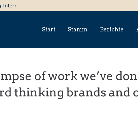
Intern
Start
Stamm
Berichte
impse of work we’ve don
rd thinking brands and c